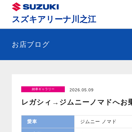
スズキアリーナ川之江
お店ブログ
納車ギャラリー
2026.05.09
レガシィ→ジムニーノマドへお
愛車
ジムニー ノマド