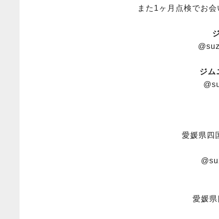
また1ヶ月点検でお
@suz
ジム
@su
愛媛県四国
@suz
愛媛県