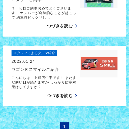
Ｔ．Ｋ様ご納車おめでとうございま
す！ ナンバーが奇跡的なことが起こっ
て 納車時ビックリし…
つづきを読む
スタッフによるクルマ紹介
2022.01.24
ワゴンＲスマイルご紹介！
こんにちは！上町店中平です！ まだま
だ寒い日が続きますが しっかり防寒対
策はしてますか？ …
つづきを読む
1