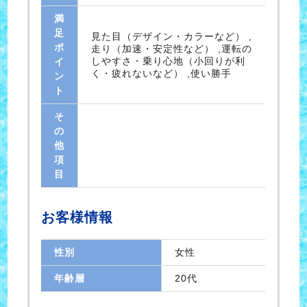
満
足
見た目（デザイン・カラーなど） ,
ポ
走り（加速・安定性など） ,運転の
しやすさ・乗り心地（小回りが利
イ
く・疲れないなど） ,使い勝手
ン
ト
そ
の
他
項
目
お客様情報
性別
女性
年齢層
20代