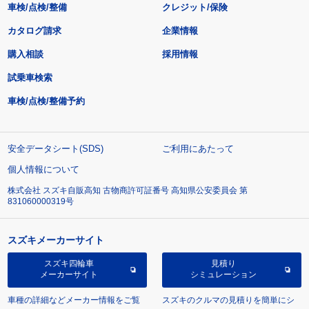
車検/点検/整備
クレジット/保険
カタログ請求
企業情報
購入相談
採用情報
試乗車検索
車検/点検/整備予約
安全データシート(SDS)
ご利用にあたって
個人情報について
株式会社 スズキ自販高知 古物商許可証番号 高知県公安委員会 第
831060000319号
スズキメーカーサイト
スズキ四輪車
見積り
メーカーサイト
シミュレーション
車種の詳細などメーカー情報をご覧
スズキのクルマの見積りを簡単にシ