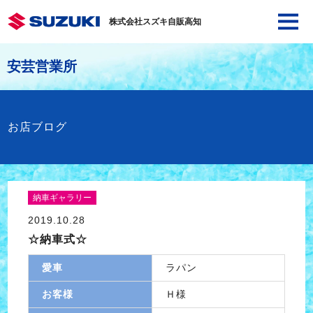
株式会社スズキ自販高知
安芸営業所
お店ブログ
納車ギャラリー
2019.10.28
☆納車式☆
愛車
ラパン
お客様
Ｈ様