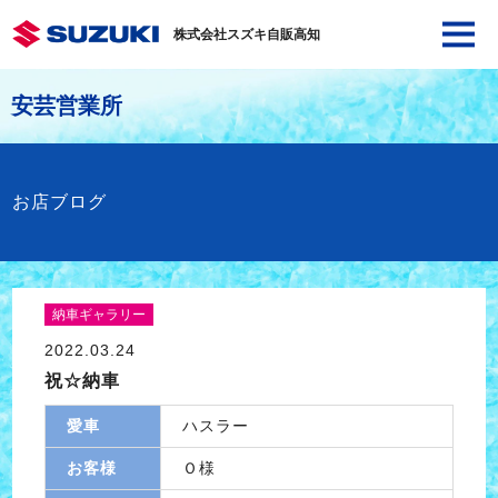
株式会社スズキ自販高知
安芸営業所
お店ブログ
納車ギャラリー
2022.03.24
祝☆納車
愛車
ハスラー
お客様
Ｏ様