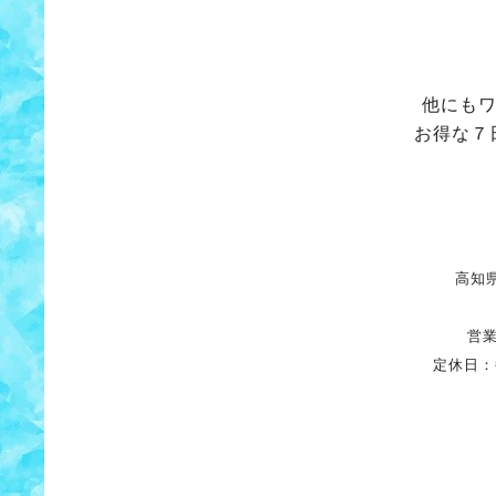
他にも
お得な７
高知県
営業
定休日：