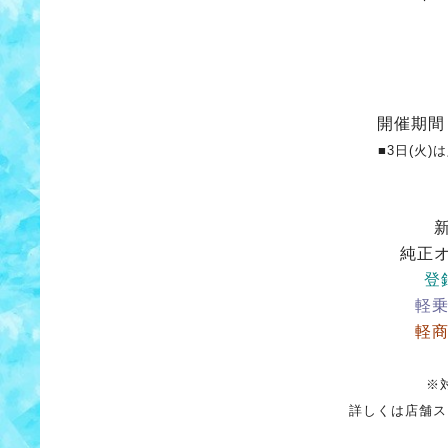
開催期間：
■3日(火
純正
登
軽乗
軽商
※
詳しくは店舗ス