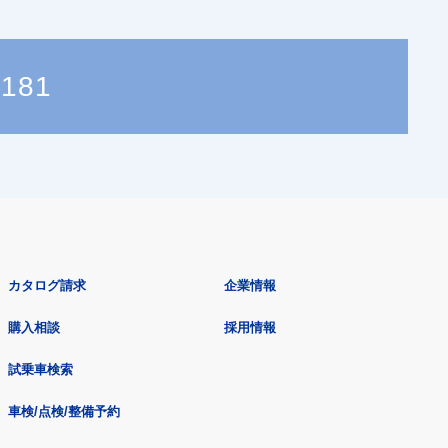
5181
カタログ請求
企業情報
購入相談
採用情報
試乗車検索
車検/点検/整備予約