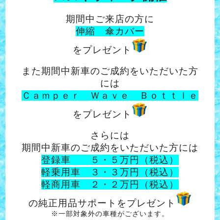
期間中ご来店の方に
伸縮 傘カバー
をプレゼント
また期間中新車のご成約をいただいた方
には
Ｃａｍｐｅｒ Ｗａｖｅ Ｂｏｔｔｌｅ
をプレゼント
さらには
期間中新車のご成約をいただいた方には
登録車 ５・５万円（税込）
軽乗用車 ３・３万円（税込）
軽商用車 ２・２万円（税込）
の純正用品サポートをプレゼント
※一部対象外の車種がございます。