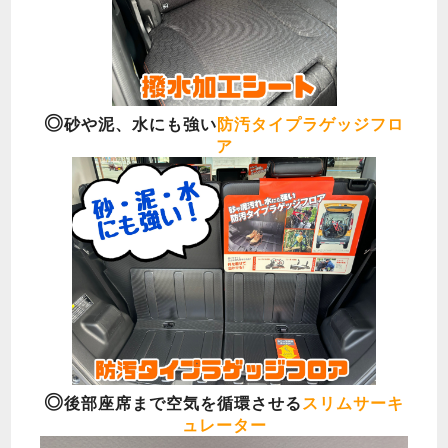
◎
砂や泥、水にも強い
防汚タイプラゲッジフロ
ア
◎
後部座席まで空気を循環させる
スリムサーキ
ュレーター