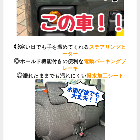
◎
寒い日でも手を温めてくれる
ステアリングヒ
ーター
◎
ホールド機能付きの便利な
電動パーキングブ
レーキ
◎
濡れたままでも汚れにくい
撥水加工シート