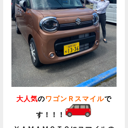
大人気
の
ワゴンＲスマイル
で
す！！！