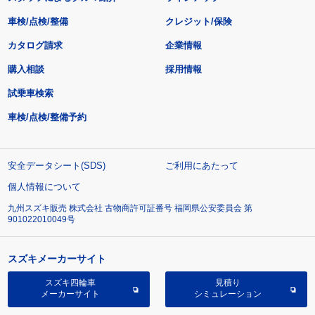
車検/点検/整備
クレジット/保険
カタログ請求
企業情報
購入相談
採用情報
試乗車検索
車検/点検/整備予約
安全データシート(SDS)
ご利用にあたって
個人情報について
九州スズキ販売 株式会社 古物商許可証番号 福岡県公安委員会 第
901022010049号
スズキメーカーサイト
スズキ四輪車
見積り
メーカーサイト
シミュレーション