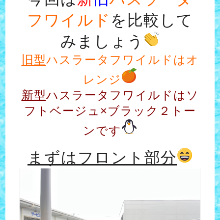
フワイルド
を比較して
みましょう
旧型
ハスラータフワイルドはオ
レンジ
新型
ハスラータフワイルドはソ
フトベージュ×ブラック２トー
ンです
まずはフロント部分