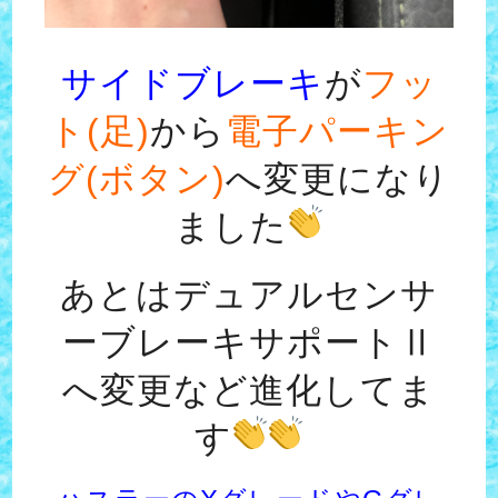
サイドブレーキ
が
フッ
ト(足)
から
電子パーキン
グ(ボタン)
へ変更になり
ました
あとはデュアルセンサ
ーブレーキサポートⅡ
へ変更など進化してま
す