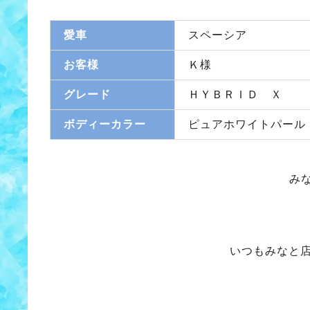
愛車
スペーシア
お客様
Ｋ様
グレード
ＨＹＢＲＩＤ Ｘ
ボディーカラー
ピュアホワイトパール
み
いつもみなと