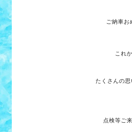
ご納車お
これ
たくさんの思
点検等ご