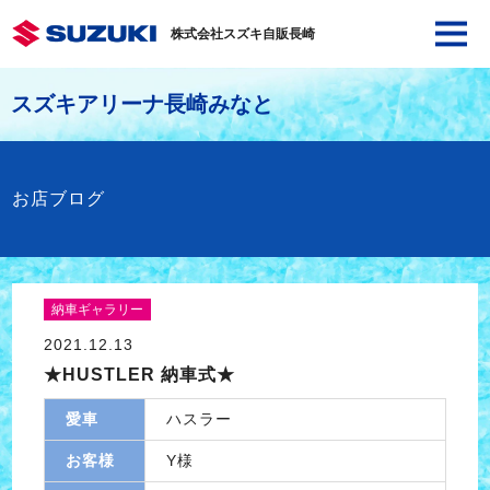
株式会社スズキ自販長崎
スズキアリーナ長崎みなと
お店ブログ
納車ギャラリー
2021.12.13
★HUSTLER 納車式★
愛車
ハスラー
お客様
Y様