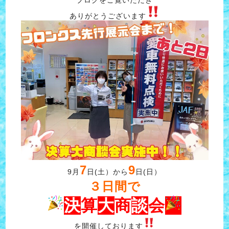
ありがとうございます
7
9
9月
日(土）から
日(日）
３日間で
決
算
大
商
談
会
を開催しております