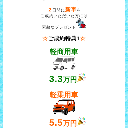
新車
２
日間に
を
ご成約いただいた方には
素敵なプレゼント
☆
ご成約特典1
☆
軽商用車
3.3
万円
軽乗用車
5.5
万円