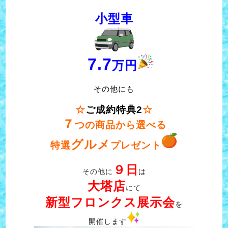
小型車
7.7
万円
その他にも
☆
ご成約特典2
☆
７
つの商品から選べる
グルメ
特選
プレゼント
９日
その他に
は
大塔店
にて
新型フロンクス展示会
を
開催します