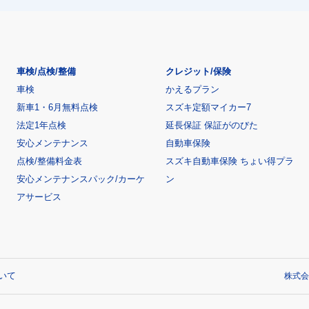
車検/点検/整備
クレジット/保険
車検
かえるプラン
新車1・6月無料点検
スズキ定額マイカー7
法定1年点検
延長保証 保証がのびた
安心メンテナンス
自動車保険
点検/整備料金表
スズキ自動車保険 ちょい得プラ
安心メンテナンスパック/カーケ
ン
アサービス
いて
株式会