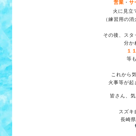
営業
・
サ
火に見立
（練習用の消
その後、スタ
分か
１
等
これから
火事等が起
皆さん、気
スズキ
長崎県