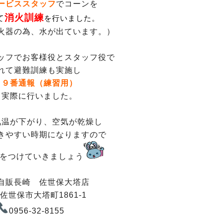
ービススタッフ
でコーンを
消火訓練
て
を行いました。
火器の為、水が出ています。）
ッフでお客様役とスタッフ役で
れて避難訓練も実施し
１９番通報（練習用）
も実際に行いました。
気温が下がり、空気が乾燥し
きやすい時期になりますので
をつけていきましょう
自販長崎 佐世保大塔店
佐世保市大塔町1861-1
0956-32-8155