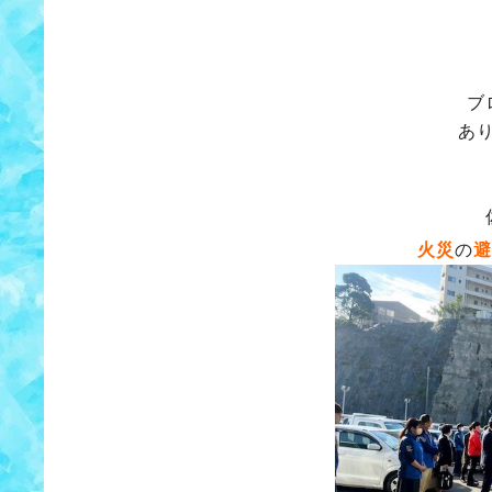
ブ
あ
火災
の
避