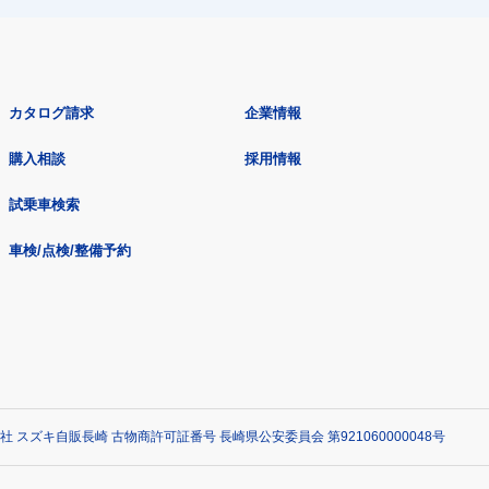
カタログ請求
企業情報
購入相談
採用情報
試乗車検索
車検/点検/整備予約
社 スズキ自販長崎 古物商許可証番号 長崎県公安委員会 第921060000048号