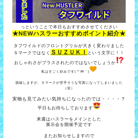
っということで本日もおすすめさせてください
★NEWハスラーおすすめポイント紹介★
タフワイルドのフロントグリルが大きく変わりました
ＳＵＺＵＫＩ
Ｓマークではなく
という文字に！！
おしゃれさがプラスされたのではないでしょうか
私はすごく好みです( *´艸｀)
脱線しますが、Ｓマークが苦手そうな写真になってしまいました
（笑）
実物も見てみたい気持ちになったのでは・・・・？
平日もお待ちしております
来週はハスラーをメインとした
展示会を開催予定です
またお知らせしますので