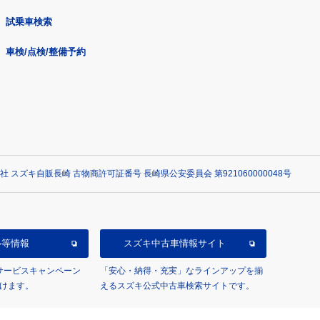
試乗車検索
車検/点検/整備予約
社 スズキ自販長崎 古物商許可証番号 長崎県公安委員会 第921060000048号
ル等情報
スズキ中古車情報サイト
/サービスキャンペーン
「安心・納得・充実」なラインアップを揃
けます。
えるスズキ公式中古車検索サイトです。