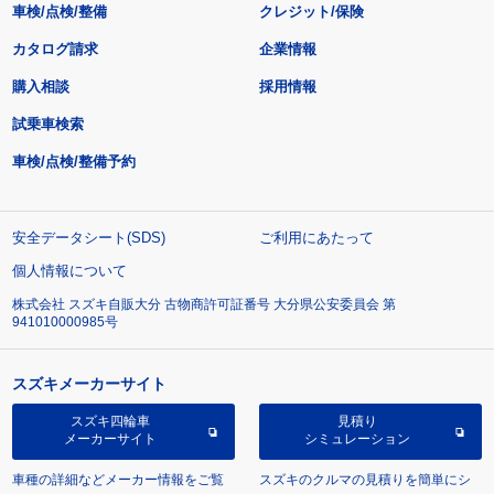
車検/点検/整備
クレジット/保険
カタログ請求
企業情報
購入相談
採用情報
試乗車検索
車検/点検/整備予約
安全データシート(SDS)
ご利用にあたって
個人情報について
株式会社 スズキ自販大分 古物商許可証番号 大分県公安委員会 第
941010000985号
スズキメーカーサイト
スズキ四輪車
見積り
メーカーサイト
シミュレーション
車種の詳細などメーカー情報をご覧
スズキのクルマの見積りを簡単にシ