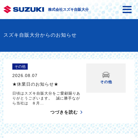
株式会社スズキ自販大分
スズキ自販大分からのお知らせ
その他
2026.08.07
その他
★休業日のお知らせ★
日頃はスズキ自販大分をご愛顧賜りあ
りがとうございます。 誠に勝手なが
ら当社は ８月…
つづきを読む