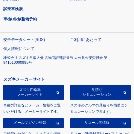
試乗車検索
車検/点検/整備予約
安全データシート(SDS)
ご利用にあたって
個人情報について
株式会社 スズキ自販大分 古物商許可証番号 大分県公安委員会 第
941010000985号
スズキメーカーサイト
スズキ四輪車
見積り
メーカーサイト
シミュレーション
車種の詳細などメーカー情報をご覧
スズキのクルマの見積りを簡単にシ
いただける、メーカーサイトです。
ミュレーションできます。
メールマガジン登録
リコール等情報
ご登録いただくと、さまざまな情報
リコール/改善対策/サービスキャンペ