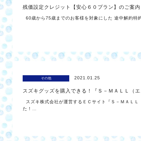
残価設定クレジット【安心６０プラン】のご案内
60歳から75歳までのお客様を対象にした 途中解約特
2021.01.25
その他
スズキグッズを購入できる！『Ｓ－ＭＡＬＬ（エ
スズキ株式会社が運営するＥＣサイト『Ｓ－ＭＡＬＬ
た！…