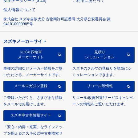
安全データシート(SDS)
ご利用にあたって
個人情報について
株式会社 スズキ自販大分 古物商許可証番号 大分県公安委員会 第
941010000985号
スズキメーカーサイト
スズキ四輪車
見積り
メーカーサイト
シミュレーション
車種の詳細などメーカー情報をご覧
スズキのクルマの見積りを簡単にシ
いただける、メーカーサイトです。
ミュレーションできます。
メールマガジン登録
リコール等情報
ご登録いただくと、さまざまな情報
リコール/改善対策/サービスキャンペ
をメールでお届けします。
ーンの情報をご覧いただけます。
スズキ中古車情報サイト
「安心・納得・充実」なラインアッ
プを揃えるスズキ公式中古車検索サ