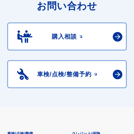
お問い合わせ
購入相談
車検/点検/
整備予約
車検/点検/整備
クレジット/保険