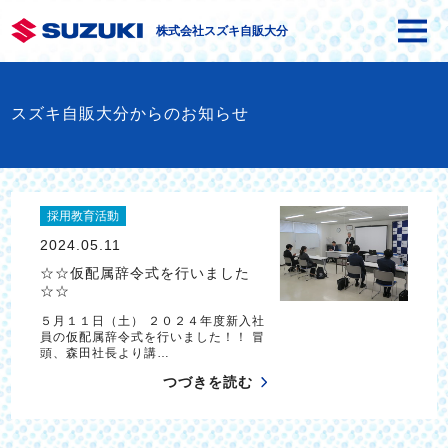
株式会社スズキ自販大分
スズキ自販大分からのお知らせ
採用教育活動
2024.05.11
☆☆仮配属辞令式を行いました
☆☆
５月１１日（土） ２０２４年度新入社
員の仮配属辞令式を行いました！！ 冒
頭、森田社長より講…
つづきを読む