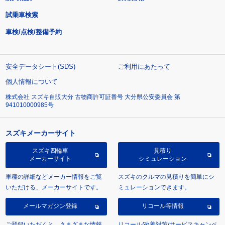
試乗車検索
車検/点検/整備予約
安全データシート(SDS)
ご利用にあたって
個人情報について
株式会社 スズキ自販大分 古物商許可証番号 大分県公安委員会 第
941010000985号
スズキメーカーサイト
スズキ四輪車
見積り
メーカーサイト
シミュレーション
車種の詳細などメーカー情報をご覧
スズキのクルマの見積りを簡単にシ
いただける、メーカーサイトです。
ミュレーションできます。
メールマガジン登録
リコール等情報
ご登録いただくと、さまざまな情報
リコール/改善対策/サービスキャンペ