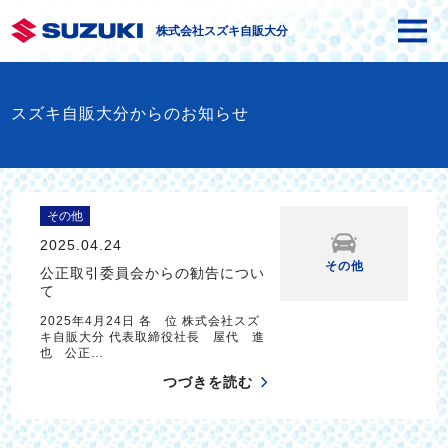
株式会社スズキ自販大分
スズキ自販大分からのお知らせ
その他
2025.04.24
その他
公正取引委員会からの勧告につい
て
2025年4月24日 各 位 株式会社スズ
キ自販大分 代表取締役社長 屋代 進
也 公正…
つづきを読む