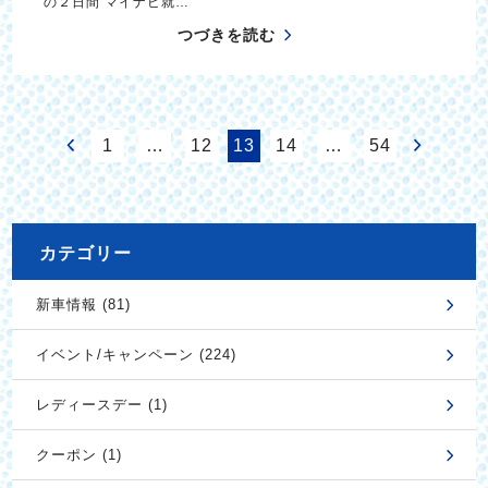
の２日間 マイナビ就…
つづきを読む
1
…
12
13
14
…
54
カテゴリー
新車情報 (81)
イベント/キャンペーン (224)
レディースデー (1)
クーポン (1)