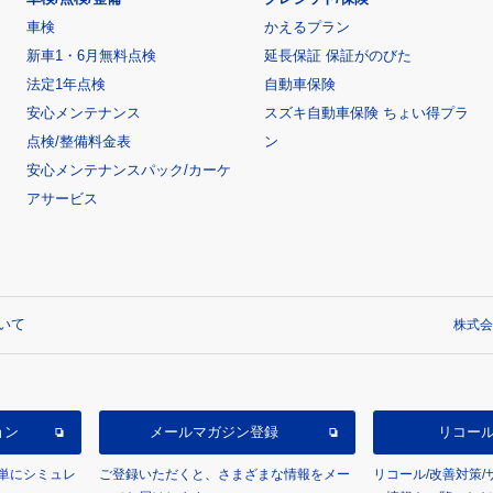
車検
かえるプラン
新車1・6月無料点検
延長保証 保証がのびた
法定1年点検
自動車保険
安心メンテナンス
スズキ自動車保険 ちょい得プラ
点検/整備料金表
ン
安心メンテナンスパック/カーケ
アサービス
いて
株式会
ョン
メールマガジン登録
リコー
単にシミュレ
ご登録いただくと、さまざまな情報をメー
リコール/改善対策