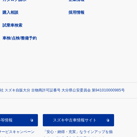
購入相談
採用情報
試乗車検索
車検/点検/整備予約
社 スズキ自販大分 古物商許可証番号 大分県公安委員会 第941010000985号
ル等情報
スズキ中古車情報サイト
/サービスキャンペーン
「安心・納得・充実」なラインアップを揃