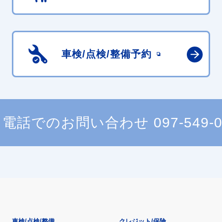
車検/点検/
整備予約
電話でのお問い合わせ
097-549-
車検/点検/整備
クレジット/保険