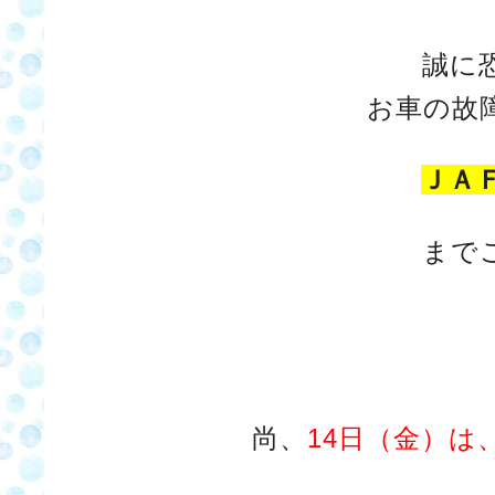
誠に
お車の故
ＪＡ
まで
尚、
14日（金）は