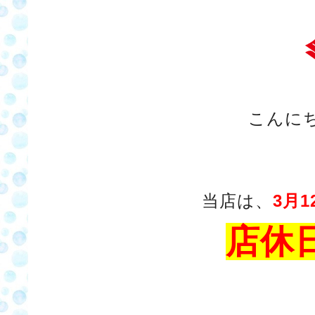
こんに
当店は、
3月
店休