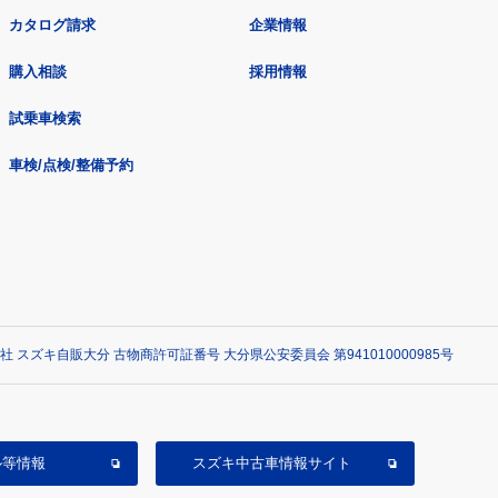
カタログ請求
企業情報
購入相談
採用情報
試乗車検索
車検/点検/整備予約
社 スズキ自販大分 古物商許可証番号 大分県公安委員会 第941010000985号
ル等情報
スズキ中古車情報サイト