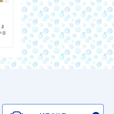
）ま
中古