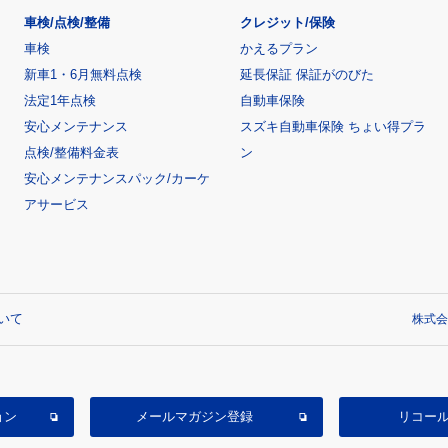
車検/点検/整備
クレジット/保険
車検
かえるプラン
新車1・6月無料点検
延長保証 保証がのびた
法定1年点検
自動車保険
安心メンテナンス
スズキ自動車保険 ちょい得プラ
点検/整備料金表
ン
安心メンテナンスパック/カーケ
アサービス
いて
株式会
ョン
メールマガジン登録
リコー