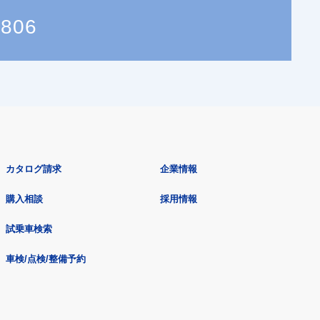
8806
カタログ請求
企業情報
購入相談
採用情報
試乗車検索
車検/点検/整備予約