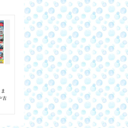
）ま
中古