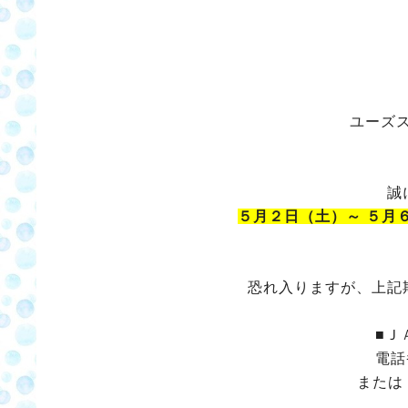
ユーズ
誠
５月２日（土）～ ５月
恐れ入りますが、上記
■Ｊ
電話番
または