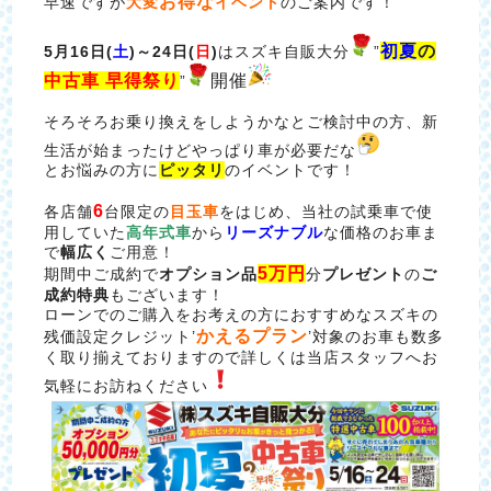
お得な
早速ですが
大変
イベント
のご案内です！
初夏
の
5月16日(
土
)～24日(
日
)
はスズキ自販大分
”
中古車 早得祭り
開催
”
そろそろお乗り換えをしようかなとご検討中の方、新
生活が始まったけどやっぱり車が必要だな
とお悩みの方に
ピッタリ
のイベントです！
6
各店舗
台限定の
目玉車
をはじめ、当社の試乗車で使
用していた
高年式車
から
リーズナブル
な価格のお車ま
で
幅広く
ご用意！
5万円
期間中ご成約で
オプション品
分
プレゼント
の
ご
成約特典
もございます！
ローンでのご購入をお考えの方におすすめなスズキの
かえるプラン
残価設定クレジット’
’対象のお車も数多
く取り揃えておりますので詳しくは当店スタッフへお
気軽にお訪ねください