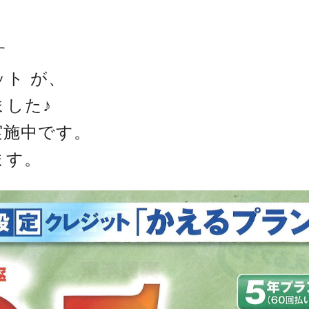
す
ト が、
した♪
実施中です。
ます。