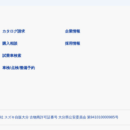
カタログ請求
企業情報
購入相談
採用情報
試乗車検索
車検/点検/整備予約
社 スズキ自販大分 古物商許可証番号 大分県公安委員会 第941010000985号