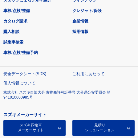
スタッフによるクルマ紹介
ラインアップ
車検/点検/整備
クレジット/保険
カタログ請求
企業情報
購入相談
採用情報
試乗車検索
車検/点検/整備予約
安全データシート(SDS)
ご利用にあたって
個人情報について
株式会社 スズキ自販大分 古物商許可証番号 大分県公安委員会 第
941010000985号
スズキメーカーサイト
スズキ四輪車
見積り
メーカーサイト
シミュレーション