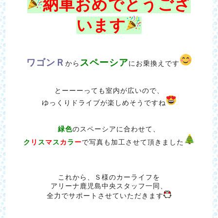
納車おめでとうござ
います
ワゴンＲ
スペーシア
から
にお乗換えです
とーーーっても室内が広いので、
ゆっくりドライブが楽しめそうですね
緑色
のスペーシアに合わせて、
ク
リ
ス
マ
ス
カ
ラ
ー
で写真も加工させて頂きました
これから、Ｓ様のカーライフを
アリーナ鹿児島中央スタッフ一同、
全力でサポートさせていただきます