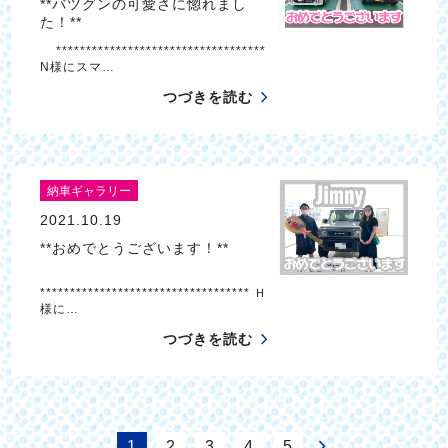
**バツグンの可愛さに惚れまし
た！**
***********************************
N様にスマ…
つづきを読む
納車ギャラリー
2021.10.19
**おめでとうございます！**
*********************************** Ｈ
様に…
つづきを読む
1
2
3
4
5