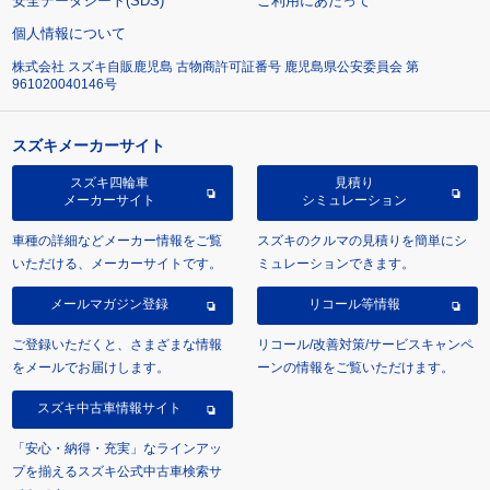
安全データシート(SDS)
ご利用にあたって
個人情報について
株式会社 スズキ自販鹿児島 古物商許可証番号 鹿児島県公安委員会 第
961020040146号
スズキメーカーサイト
スズキ四輪車
見積り
メーカーサイト
シミュレーション
車種の詳細などメーカー情報をご覧
スズキのクルマの見積りを簡単にシ
いただける、メーカーサイトです。
ミュレーションできます。
メールマガジン登録
リコール等情報
ご登録いただくと、さまざまな情報
リコール/改善対策/サービスキャンペ
をメールでお届けします。
ーンの情報をご覧いただけます。
スズキ中古車情報サイト
「安心・納得・充実」なラインアッ
プを揃えるスズキ公式中古車検索サ