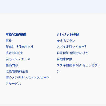
車検/点検/整備
クレジット/保険
車検
かえるプラン
新車1・6月無料点検
スズキ定額マイカー7
法定1年点検
延長保証 保証がのびた
安心メンテナンス
自動車保険
整備内容
スズキ自動車保険 ちょい得プラ
点検/整備料金表
ン
安心メンテナンスパック/カーケ
アサービス