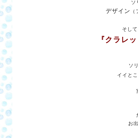
ソ
デザイン
（
そして
『クラレッ
ソ
イイとこ
お