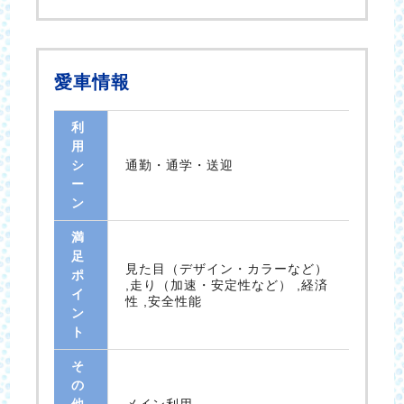
愛車情報
利
用
シ
通勤・通学・送迎
ー
ン
満
足
見た目（デザイン・カラーなど）
ポ
,走り（加速・安定性など） ,経済
イ
性 ,安全性能
ン
ト
そ
の