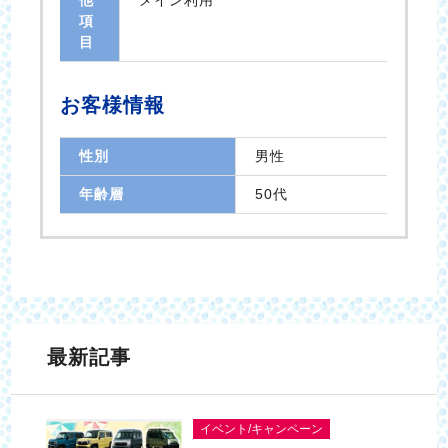
他
メイン利用
項
目
お客様情報
性別
男性
年齢層
50代
最新記事
イベント/キャンペーン