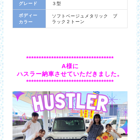
グレード
３型
ボディー
ソフトベージュメタリック ブ
ラック２トーン
カラー
***********************************
A様に
ハスラー納車させていただきました。
***********************************