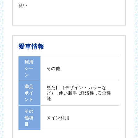
良い
愛車情報
利用
シー
その他
ン
満足
見た目（デザイン・カラーな
ポイ
ど） ,使い勝手 ,経済性 ,安全性
能
ント
その
他項
メイン利用
目