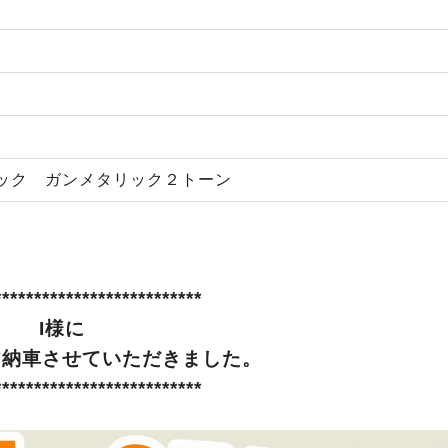
ック ガンメタリック２トーン
**************************
I様に
ア納車させていただきました。
**************************