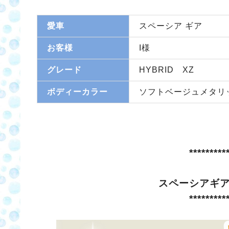
愛車
スペーシア ギア
お客様
I様
グレード
HYBRID XZ
ボディーカラー
ソフトベージュメタリ
*********
スペーシアギ
*********