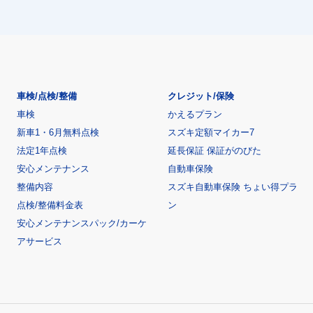
車検/点検/整備
クレジット/保険
車検
かえるプラン
新車1・6月無料点検
スズキ定額マイカー7
法定1年点検
延長保証 保証がのびた
安心メンテナンス
自動車保険
整備内容
スズキ自動車保険 ちょい得プラ
点検/整備料金表
ン
安心メンテナンスパック/カーケ
アサービス