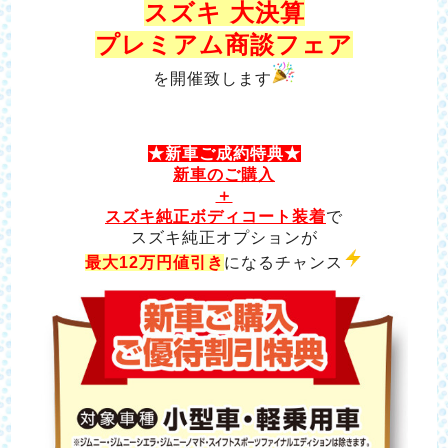
スズキ 大決算
プレミアム商談フェア
を開催致します
★新車ご成約特典★
新車のご購入
＋
スズキ純正ボディコート装着
で
スズキ純正オプションが
最大12万円値引き
になるチャンス