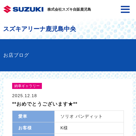
株式会社スズキ自販鹿児島
スズキアリーナ鹿児島中央
お店ブログ
納車ギャラリー
2025.12.18
**おめでとうございます★**
愛車
ソリオ バンディット
お客様
K様