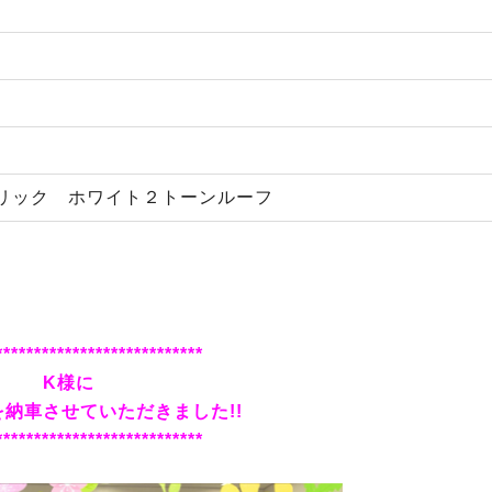
リック ホワイト２トーンルーフ
***************************
K様に
納車させていただきました!!
***************************