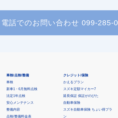
電話でのお問い合わせ
099-285-
車検/点検/整備
クレジット/保険
車検
かえるプラン
新車1・6月無料点検
スズキ定額マイカー7
法定1年点検
延長保証 保証がのびた
安心メンテナンス
自動車保険
整備内容
スズキ自動車保険 ちょい得プラ
点検/整備料金表
ン