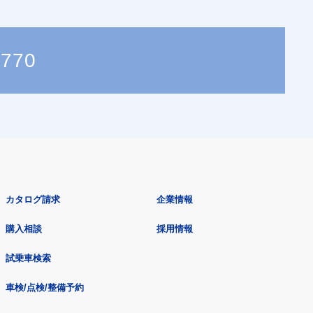
0770
カタログ請求
企業情報
購入相談
採用情報
試乗車検索
車検/点検/整備予約