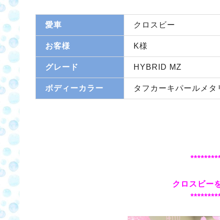
愛車
クロスビー
お客様
K様
グレード
HYBRID MZ
ボディーカラー
タフカーキパールメタ
********
クロスビーを
********