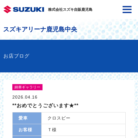
株式会社スズキ自販鹿児島
スズキアリーナ鹿児島中央
お店ブログ
納車ギャラリー
2026.04.16
**おめでとうございます★**
愛車
クロスビー
お客様
Ｔ様