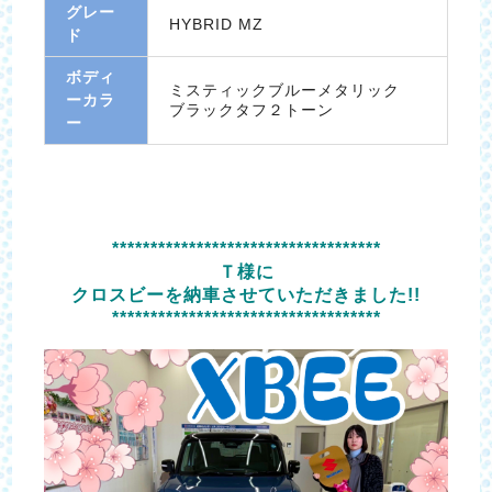
グレー
HYBRID MZ
ド
ボディ
ミスティックブルーメタリック
ーカラ
ブラックタフ２トーン
ー
***********************************
Ｔ様に
クロスビーを納車させていただきました!!
***********************************