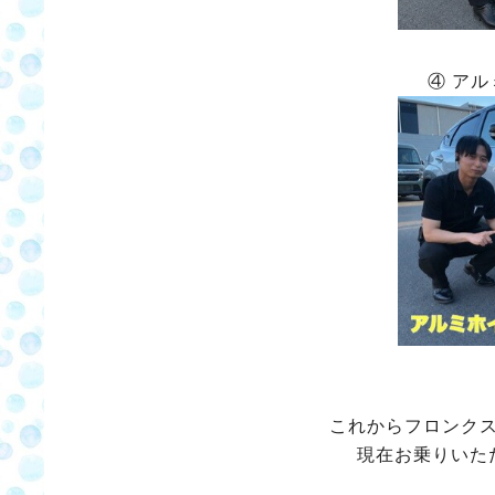
④ ア
これからフロンク
現在お乗りいた