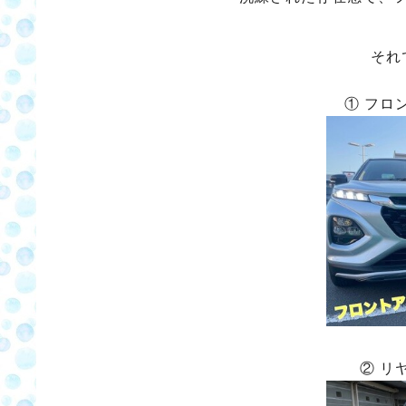
それ
① フロ
② リ