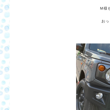
Ｍ様
おっ