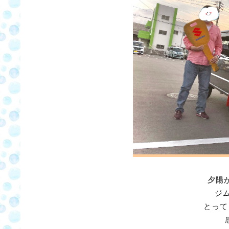
夕陽
ジ
とって