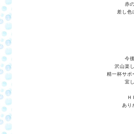
赤
差し色
今
沢山楽
精一杯サポ
宜
Ｈ
あり