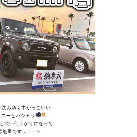
が沈みゆく中かっこいい
ムニーとパシャリ
も渋い仕上がりになって
感無量です…！！✨