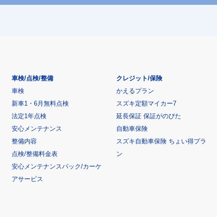
車検/点検/整備
クレジット/保険
車検
かえるプラン
新車1・6月無料点検
スズキ定額マイカー7
法定1年点検
延長保証 保証がのびた
安心メンテナンス
自動車保険
整備内容
スズキ自動車保険 ちょい得プラ
点検/整備料金表
ン
安心メンテナンスパック/カーケ
アサービス