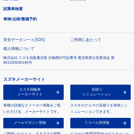
試乗車検索
車検/点検/整備予約
安全データシート(SDS)
ご利用にあたって
個人情報について
株式会社 スズキ自販鹿児島 古物商許可証番号 鹿児島県公安委員会 第
961020040146号
スズキメーカーサイト
スズキ四輪車
見積り
メーカーサイト
シミュレーション
車種の詳細などメーカー情報をご覧
スズキのクルマの見積りを簡単にシ
いただける、メーカーサイトです。
ミュレーションできます。
メールマガジン登録
リコール等情報
ご登録いただくと、さまざまな情報
リコール/改善対策/サービスキャンペ