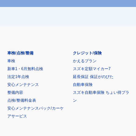
車検/点検/整備
クレジット/保険
車検
かえるプラン
新車1・6月無料点検
スズキ定額マイカー7
法定1年点検
延長保証 保証がのびた
安心メンテナンス
自動車保険
整備内容
スズキ自動車保険 ちょい得プラ
点検/整備料金表
ン
安心メンテナンスパック/カーケ
アサービス