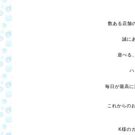
数ある店舗
誠に
遊べる
ハ
毎日が最高に
これからの
K様の