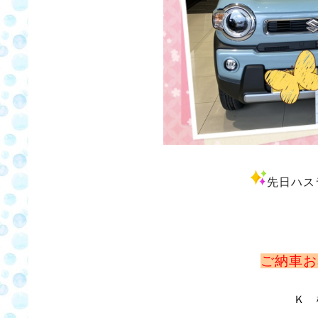
先日ハス
ご納車お
Ｋ 