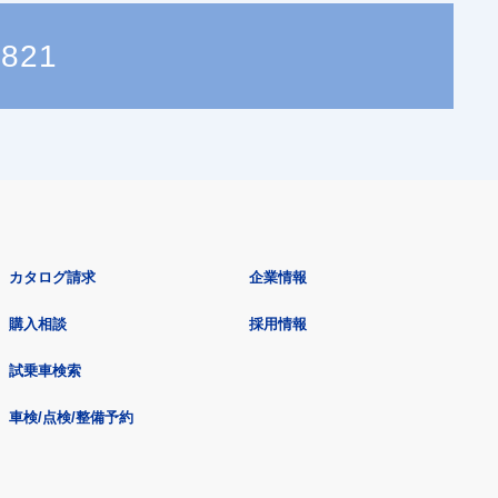
3821
カタログ請求
企業情報
購入相談
採用情報
試乗車検索
車検/点検/整備予約