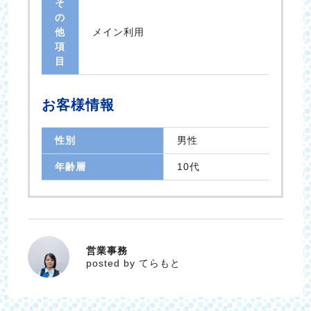
そ
の
他
メイン利用
項
目
お客様情報
性別
男性
年齢層
10代
営業事務
てらもと
posted by てらもと