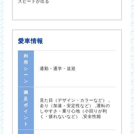
スピードが出る
愛車情報
利
用
シ
通勤・通学・送迎
ー
ン
満
足
見た目（デザイン・カラーなど） ,
ポ
走り（加速・安定性など） ,運転の
しやすさ・乗り心地（小回りが利
イ
く・疲れないなど） ,安全性能
ン
ト