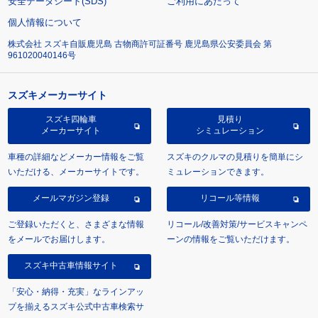
安全データシート(SDS)
ご利用にあたって
個人情報について
株式会社 スズキ自販鹿児島 古物商許可証番号 鹿児島県公安委員会 第
961020040146号
スズキメーカーサイト
スズキ四輪車
見積り
メーカーサイト
シミュレーション
車種の詳細などメーカー情報をご覧
スズキのクルマの見積りを簡単にシ
いただける、メーカーサイトです。
ミュレーションできます。
メールマガジン登録
リコール等情報
ご登録いただくと、さまざまな情報
リコール/改善対策/サービスキャンペ
をメールでお届けします。
ーンの情報をご覧いただけます。
スズキ中古車情報サイト
「安心・納得・充実」なラインアッ
プを揃えるスズキ公式中古車検索サ