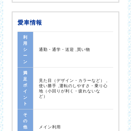
愛車情報
利
用
シ
通勤・通学・送迎 ,買い物
ー
ン
満
足
見た目（デザイン・カラーなど） ,
ポ
使い勝手 ,運転のしやすさ・乗り心
地（小回りが利く・疲れないな
イ
ど）
ン
ト
そ
の
他
メイン利用